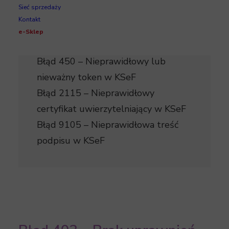
Sieć sprzedaży
pobierania dokumentów z KSeF
Kontakt
Błąd 415 – Brak uprawnień osoby
e-Sklep
podpisującej w KSeF
Błąd 450 – Nieprawidłowy lub
nieważny token w KSeF
Błąd 2115 – Nieprawidłowy
certyfikat uwierzytelniający w KSeF
Błąd 9105 – Nieprawidłowa treść
podpisu w KSeF