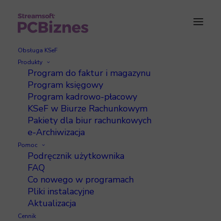
Obsługa KSeF
Produkty
Program do faktur i magazynu
Najczęstsze problemy z
Program księgowy
Program kadrowo-płacowy
KSeF – jak je
KSeF w Biurze Rachunkowym
Pakiety dla biur rachunkowych
rozwiązać?
e-Archiwizacja
Pomoc
Podręcznik użytkownika
FAQ
Co nowego w programach
Pliki instalacyjne
Aktualizacja
Cennik
Błąd 403 – Brak uprawnień do