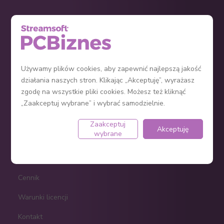
KPiR
Ryczałt
Ewidencja środków trwałych
Używamy plików cookies, aby zapewnić najlepszą jakość
działania naszych stron. Klikając „Akceptuję”, wyrażasz
Jak założyć firmę?
zgodę na wszystkie pliki cookies. Możesz też kliknąć
Program do faktur
„Zaakceptuj wybrane” i wybrać samodzielnie.
Zaakceptuj
Akceptuję
wybrane
e-Sklep
Regulamin
Cennik
Warunki licencji
Kontakt