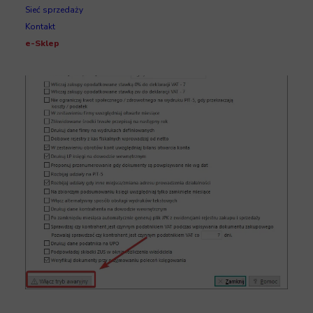
Sieć sprzedaży
przycisku
<Włącz tryb awaryjny>
.
Kontakt
e-Sklep