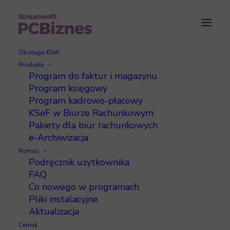
Obsługa KSeF
Produkty
Program do faktur i magazynu
Korzystanie z trybu
Program księgowy
Program kadrowo-płacowy
awaryjnego
KSeF w Biurze Rachunkowym
Pakiety dla biur rachunkowych
e-Archiwizacja
Pomoc
Podręcznik użytkownika
FAQ
Jeżeli awaria okaże się poważniejsza (luki
Co nowego w programach
numeracji wpisów księgi, niepoprawne sumy
Pliki instalacyjne
itp.), należy w opcji
Ustawienia
, na zakładce
Aktualizacja
Inne
włączyć opcję tryb awaryjny za pomocą
Cennik