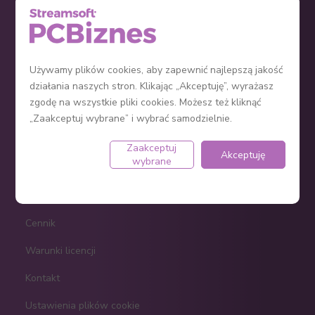
KPiR
Ryczałt
Ewidencja środków trwałych
Używamy plików cookies, aby zapewnić najlepszą jakość
działania naszych stron. Klikając „Akceptuję”, wyrażasz
Jak założyć firmę?
zgodę na wszystkie pliki cookies. Możesz też kliknąć
Program do faktur
„Zaakceptuj wybrane” i wybrać samodzielnie.
Zaakceptuj
Akceptuję
wybrane
e-Sklep
Regulamin
Cennik
Warunki licencji
Kontakt
Ustawienia plików cookie