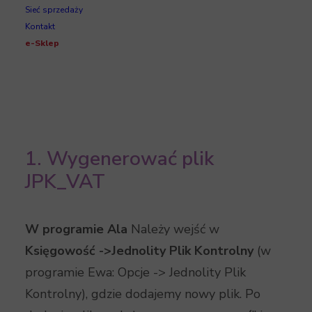
Sieć sprzedaży
gospodarczą, pozwalając na wysyłkę i
Kontakt
podpisanie pliku JPK_VAT kwotą przychodu
e-Sklep
(analogicznie jak w przypadku e-deklaracji).
1. Wygenerować plik
JPK_VAT
W programie Ala
Należy wejść w
Księgowość ->Jednolity Plik Kontrolny
(w
programie Ewa: Opcje -> Jednolity Plik
Kontrolny), gdzie dodajemy nowy plik. Po