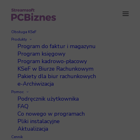
Obsługa KSeF
Produkty
Program do faktur i magazynu
Jak wysłać i podpisać
Program księgowy
Program kadrowo-płacowy
JPK_VAT za pomocą kwoty
KSeF w Biurze Rachunkowym
przychodów
Pakiety dla biur rachunkowych
e-Archiwizacja
Pomoc
Podręcznik użytkownika
FAQ
Co nowego w programach
Ministerstwo Finansów wprowadziło
Pliki instalacyjne
uproszczenie dla
Aktualizacja
osób fizycznych
Cennik
prowadzących jednoosobową działalność