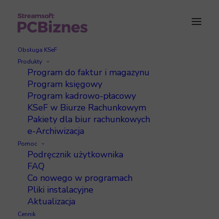
Obsługa KSeF
Produkty
Program do faktur i magazynu
Inne dochody
Program księgowy
Program kadrowo-płacowy
KSeF w Biurze Rachunkowym
Pakiety dla biur rachunkowych
e-Archiwizacja
Pomoc
W
Ustawieniach
, na zakładce
Właściciele
,
Podręcznik użytkownika
FAQ
znajduje się przycisk
Inne dochody
.
Co nowego w programach
Pliki instalacyjne
Aktualizacja
Cennik