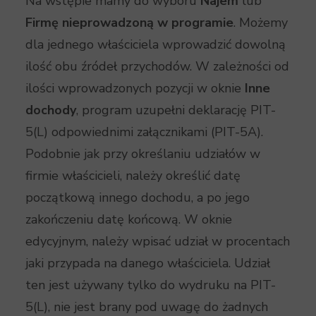
Na wstępie mamy do wyboru
Najem
lub
Firmę nieprowadzoną w programie
. Możemy
dla jednego właściciela wprowadzić dowolną
ilość obu źródeł przychodów. W zależności od
ilości wprowadzonych pozycji w oknie
Inne
dochody
, program uzupełni deklarację PIT-
5(L) odpowiednimi załącznikami (PIT-5A).
Podobnie jak przy określaniu udziałów w
firmie właścicieli, należy określić datę
początkową innego dochodu, a po jego
zakończeniu datę końcową. W oknie
edycyjnym, należy wpisać udział w procentach
jaki przypada na danego właściciela. Udział
ten jest używany tylko do wydruku na PIT-
5(L), nie jest brany pod uwagę do żadnych