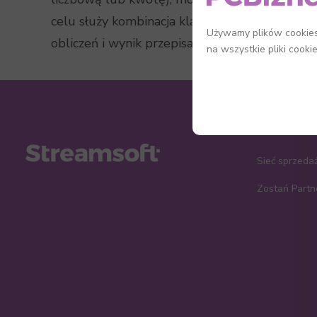
celu służy kombinacja klawiszy
<Ctrl+Shift+K
Używamy plików cookies,
obliczeń i wynik przepisać do aktualnego pola
na wszystkie pliki cooki
Sieć sprzeda
Zostań Part