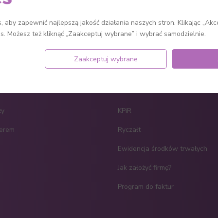
>
. Możemy tam skorzystać z dodatkowych
 aby zapewnić najlepszą jakość działania naszych stron. Klikając „Akc
es. Możesz też kliknąć „Zaakceptuj wybrane” i wybrać samodzielnie.
Zaakceptuj wybrane
ży
KPiR
nerem
Ryczałt
Ewidencja środków trwałych
Jak założyć firmę?
Program do faktur