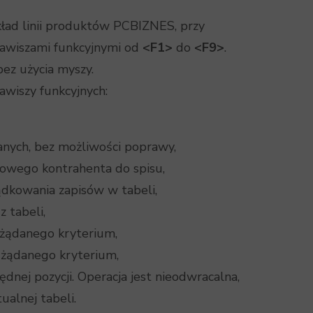
ad linii produktów PCBIZNES, przy
lawiszami funkcyjnymi od
<F1>
do
<F9>
.
ez użycia myszy.
awiszy funkcyjnych:
nych, bez możliwości poprawy,
nowego kontrahenta do spisu,
ądkowania zapisów w tabeli,
 tabeli,
 żądanego kryterium,
 żądanego kryterium,
dnej pozycji. Operacja jest nieodwracalna,
alnej tabeli.