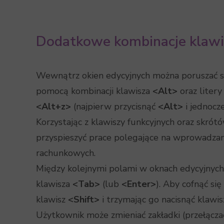
Dodatkowe kombinacje klawi
Wewnątrz okien edycyjnych można poruszać s
pomocą kombinacji klawisza
<Alt>
oraz litery
<Alt+z>
(najpierw przycisnąć
<Alt>
i jednocz
Korzystając z klawiszy funkcyjnych oraz skrótó
przyspieszyć prace polegające na wprowadzani
rachunkowych.
Między kolejnymi polami w oknach edycyjnych
klawisza
<Tab>
(lub
<Enter>
). Aby cofnąć si
klawisz
<Shift>
i trzymając go nacisnąć klawi
Użytkownik może zmieniać zakładki (przełączać