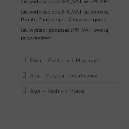
Jak podpisać plik JPK_VAT w ePUAP?
Jak podpisać plik JPK_VAT za pomocą
Profilu Zaufanego – Obywatel.gov.pl
Jak wysłać i podpisać JPK_VAT kwotą
przychodów?
Ewa - Faktury i Magazyn
Ala - Księga Podatkowa
Aga - Kadry i Płace