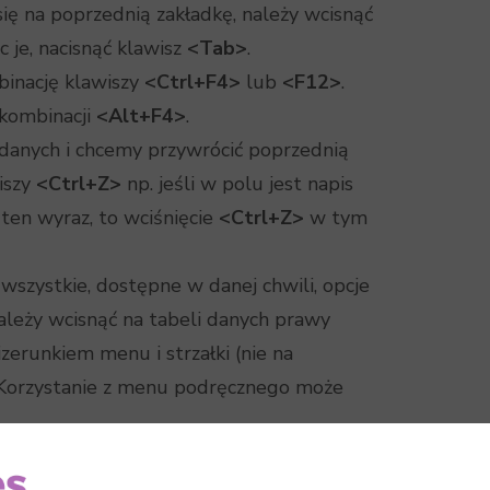
się na poprzednią zakładkę, należy wcisnąć
c je, nacisnąć klawisz
<Tab>
.
binację klawiszy
<Ctrl+F4>
lub
<F12>
.
 kombinacji
<Alt+F4>
.
 danych i chcemy przywrócić poprzednią
iszy
<Ctrl+Z>
np. jeśli w polu jest napis
en wyraz, to wciśnięcie
<Ctrl+Z>
w tym
szystkie, dostępne w danej chwili, opcje
leży wcisnąć na tabeli danych prawy
zerunkiem menu i strzałki (nie na
). Korzystanie z menu podręcznego może
w takich, do których należy wpisać wartość
ęcznego arkusza kalkulacyjnego. Do tego