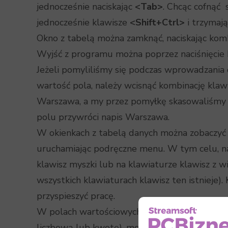
jednocześnie naciskając
<Tab>
. Chcąc cofnąć 
jednocześnie klawisze
<Shift+Ctrl>
i trzymają
Okno z tabelą można zamknąć, naciskając kom
Wyjść z programu można poprzez naciśnięcie
Jeżeli pomyliliśmy się podczas wprowadzania
wartość pola, należy wcisnąć kombinację klaw
Warszawa, a my przez pomyłkę skasowaliśmy t
polu przywróci napis Warszawa.
W okienkach z tabelą danych można zobaczyć w
uruchamiając podręczne menu. W tym celu, na
klawisz myszki lub na klawiaturze klawisz z wi
wszystkich klawiaturach klawisz ten istnieje
przyspieszyć pracę.
W polach wartościowych lub kwotowych (tzn. 
liczbową lub kwotę), można skorzystać z podr