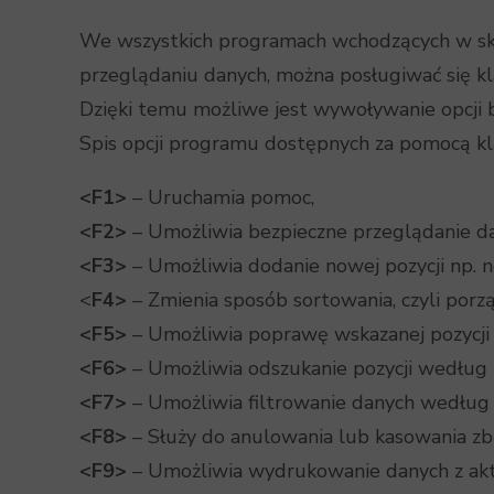
We wszystkich programach wchodzących w skł
przeglądaniu danych, można posługiwać się k
Dzięki temu możliwe jest wywoływanie opcji b
Spis opcji programu dostępnych za pomocą kl
<F1>
– Uruchamia pomoc,
<F2>
– Umożliwia bezpieczne przeglądanie da
<F3>
– Umożliwia dodanie nowej pozycji np. 
<
F4>
– Zmienia sposób sortowania, czyli porz
<F5>
– Umożliwia poprawę wskazanej pozycji z
<F6>
– Umożliwia odszukanie pozycji według
<F7>
– Umożliwia filtrowanie danych według
<F8>
– Służy do anulowania lub kasowania zbę
<F9>
– Umożliwia wydrukowanie danych z aktu