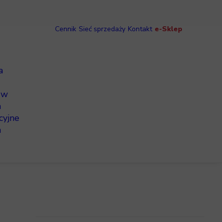
Cennik
Sieć sprzedaży
Kontakt
e-Sklep
a
 w
h
acyjne
a