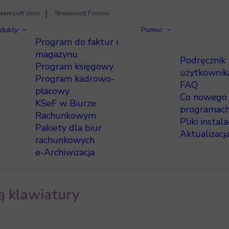
reamsoft Verto
Streamsoft Firmino
dukty
Pomoc
Program do faktur i
magazynu
Podręcznik
Program księgowy
użytkownik
Program kadrowo-
FAQ
płacowy
Co nowego
KSeF w Biurze
programac
Rachunkowym
Pliki instal
Pakiety dla biur
Aktualizacj
rachunkowych
e-Archiwizacja
 klawiatury