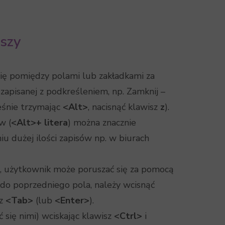
szy
ię pomiędzy polami lub zakładkami za
 zapisanej z podkreśleniem, np. Zamknij –
eśnie trzymając
<Alt>
, nacisnąć klawisz
z
).
w (
<Alt>+ litera
) można znacznie
u dużej ilości zapisów np. w biurach
, użytkownik może poruszać się za pomocą
ę do poprzedniego pola, należy wcisnąć
sz
<Tab>
(lub
<Enter>
).
 się nimi) wciskając klawisz
<Ctrl>
i