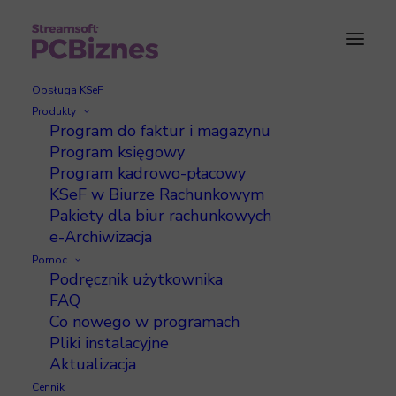
Obsługa KSeF
Produkty
Program do faktur i magazynu
Dodawanie nowego
Program księgowy
Program kadrowo-płacowy
składnika do wynagrodzenia
KSeF w Biurze Rachunkowym
Pakiety dla biur rachunkowych
e-Archiwizacja
Pomoc
Podręcznik użytkownika
FAQ
Aby dodać nowy składnik do wynagrodzenia
Co nowego w programach
w programie Aga, należy:
Pliki instalacyjne
Aktualizacja
w menu
Ustawienia -> zakładka: Składniki
Cennik