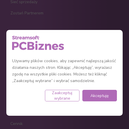
Sieć sprzedaży
Zostań Partnerem
KPiR
Ryczałt
Ewidencja środków trwałych
Używamy plików cookies, aby zapewnić najlepszą jakość
działania naszych stron. Klikając „Akceptuję”, wyrażasz
Jak założyć firmę?
zgodę na wszystkie pliki cookies. Możesz też kliknąć
Program do faktur
„Zaakceptuj wybrane” i wybrać samodzielnie.
Zaakceptuj
Akceptuję
wybrane
e-Sklep
Regulamin
Cennik