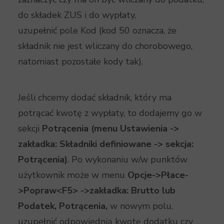
do składek ZUS i do wypłaty,
uzupełnić pole Kod (kod 50 oznacza, że
składnik nie jest wliczany do chorobowego,
natomiast pozostałe kody tak).
Jeśli chcemy dodać składnik, który ma
potrącać kwotę z wypłaty, to dodajemy go w
sekcji
Potrącenia (menu Ustawienia ->
zakładka: Składniki definiowane -> sekcja:
Potrącenia)
. Po wykonaniu w/w punktów
użytkownik może w menu
Opcje->Płace-
>Popraw<F5> ->zakładka: Brutto lub
Podatek, Potrącenia,
w nowym polu,
uzupełnić odpowiednią kwotę dodatku czy