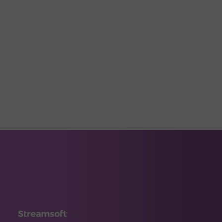
informujący o przekroczeniu limitu.
Użytkownik, zgodnie z przepisami, powinien
pozwolić programowi na wygenerowanie
deklaracji VAT-UE za aktualny miesiąc.
1
…
16
17
18
19