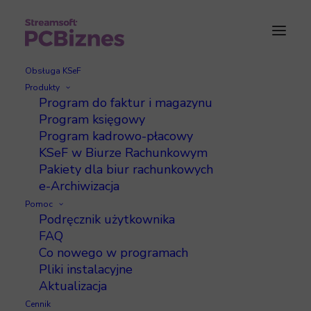
Obsługa KSeF
Produkty
Program do faktur i magazynu
Program księgowy
Program kadrowo-płacowy
KSeF w Biurze Rachunkowym
Pakiety dla biur rachunkowych
e-Archiwizacja
Ala - Księga Podatkowa
Pomoc
Podręcznik użytkownika
FAQ
Co nowego w programach
Pliki instalacyjne
Aktualizacja
Wersja 4.1.62.1
Cennik