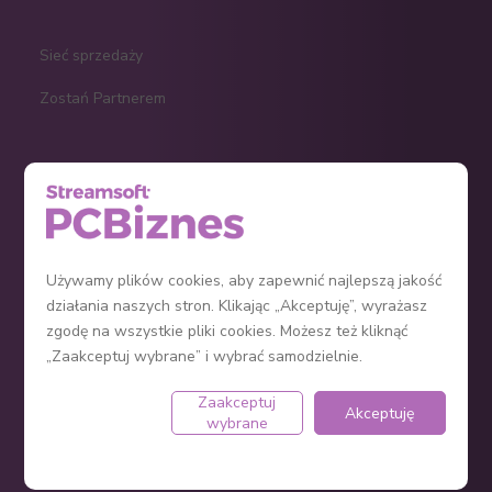
Sieć sprzedaży
Zostań Partnerem
KPiR
Ryczałt
Ewidencja środków trwałych
Używamy plików cookies, aby zapewnić najlepszą jakość
działania naszych stron. Klikając „Akceptuję”, wyrażasz
Jak założyć firmę?
zgodę na wszystkie pliki cookies. Możesz też kliknąć
Program do faktur
„Zaakceptuj wybrane” i wybrać samodzielnie.
Zaakceptuj
Akceptuję
wybrane
e-Sklep
Regulamin